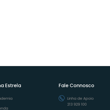
na Estrela
Fale Connosco
ademia
Linha de Apoio
213 929 100
enda