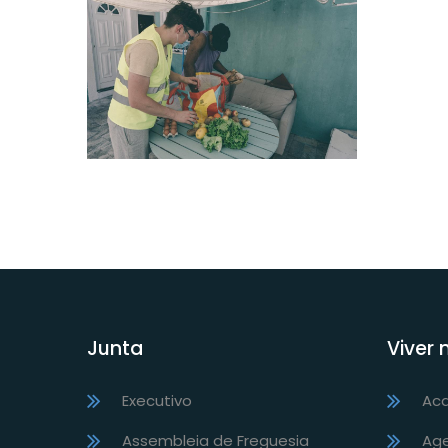
Junta
Viver 
Executivo
Ac
Assembleia de Freguesia
Ag