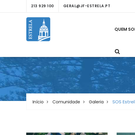
213 929 100
GERAL@JF-ESTRELA.PT
QUEM S
SOS Estre
Início
Comunidade
Galeria