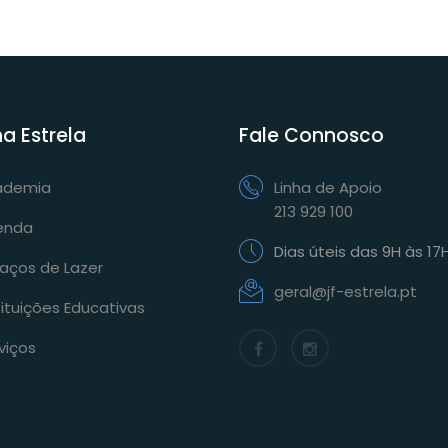
na Estrela
Fale Connosco
ademia
Linha de Apoio
213 929 100
enda
Dias úteis das 9H às 17
aços de Lazer
geral@jf-estrela.pt
tituições Educativas
viços