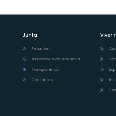
Junta
Viver 
Executivo
Ac
Assembleia de Freguesia
Ag
Transparência
Esp
Contactos
Ins
Ser