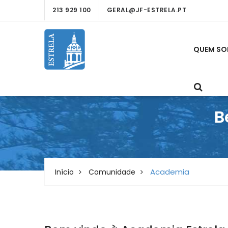
213 929 100
GERAL@JF-ESTRELA.PT
QUEM S
B
Academia
Início
Comunidade