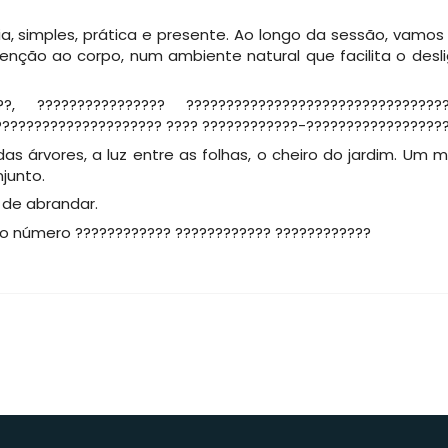
, simples, prática e presente. Ao longo da sessão, vamos 
enção ao corpo, num ambiente natural que facilita o desl
???, ???????????????? ?????????????????????????????????
????????????????????? ???? ????????????-??????????????????
as árvores, a luz entre as folhas, o cheiro do jardim. Um
junto.
 de abrandar.
 do número ???????????? ???????????? ????????????