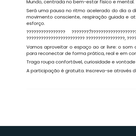
Mundo, centrada no bem-estar físico e mental.
Será uma pausa no ritmo acelerado do dia a dia
movimento consciente, respiração guiada e at
esforço.
???????????????? ????????́?????????????????
???????????????????????? ????????????????, ???
Vamos aproveitar o espaço ao ar livre: o som d
para reconectar de forma prática, real e em con
Traga roupa confortável, curiosidade e vontade
A participação é gratuita. Inscreva-se através