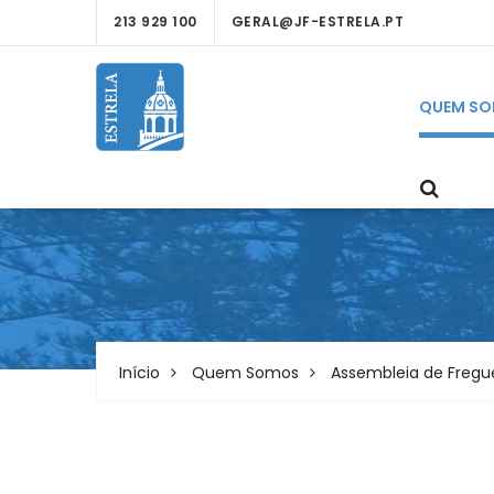
213 929 100
GERAL@JF-ESTRELA.PT
QUEM S
Início
Quem Somos
Assembleia de Fregu